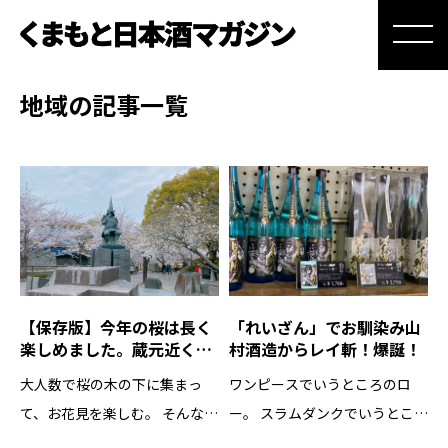
地域の記事一覧
【保存版】今年の桜は長く
「れいざん」でお馴染み山
楽しめました。蔵元近くに
村酒造からレイ斬！爆誕！
あるおすすめの花見スポッ
大人数で桜の木の下に集まっ
ワンピースでいうところのロ
トご紹介します！【今更と
か言わないで】
て、お花見を楽しむ。 そんなこ
ー。 スラムダンクでいうところ
とができなくなって2年が立ち
の仙道。 このように主人公では