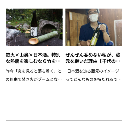
ます。 それでも変わらず咲き続
ないけれども魅力的なサブキャ
け、見る人の心をうつのが桜。
ラって存在しますよね。 主役を
毎年見ているはずなのに、なぜ
喰ってしまうほどの圧倒的なオ
だか咲くと心がウキウキするし
ーラをまとい魅了させる。それ
背筋がシャンとする気 […]
が名バイプレーヤー。 […]
焚火×山奥×日本酒。特別
ぜんぜん呑めない私が、蔵
な熱燗を楽しむなら竹を使
元を継いだ理由【千代の
ってる「かっぽ酒」という
園】
昨今「炎を見ると落ち着く」と
日本酒を造る蔵元のイメージ
方法が優秀！
の理由で焚き火がブームとなっ
ってどんなものを持たれるでし
ておりますが、せっかく澄んだ
ょうか。 職人気質の頑固な人
空気と焚火をセットにするのな
すでにマーケットを国外に向け
ら、ここで日本酒も加えたいと
ているクリエイティブな人 様々
いう欲望が生まれるのも必然。
なイメージがあると思うのです
そこで九州最後の秘境と言われ
が、その中でも共通するのは